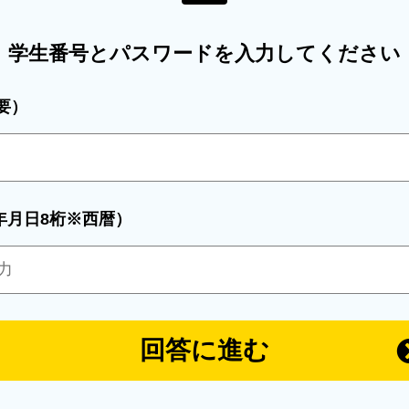
学生番号とパスワードを
入力してください
要）
年月日8桁※西暦）
回答に進む